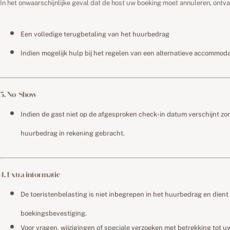
In het onwaarschijnlijke geval dat de host uw boeking moet annuleren, ontva
Een volledige terugbetaling van het huurbedrag
Indien mogelijk hulp bij het regelen van een alternatieve accommoda
3. No-Show
Indien de gast niet op de afgesproken check-in datum verschijnt zo
huurbedrag in rekening gebracht.
4. Extra informatie
De toeristenbelasting is niet inbegrepen in het huurbedrag en dien
boekingsbevestiging.
Voor vragen, wijzigingen of speciale verzoeken met betrekking tot u