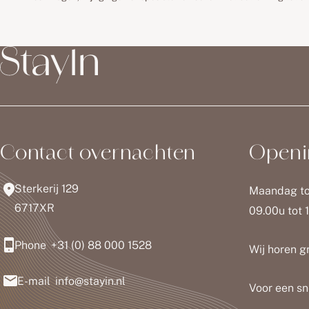
Contact overnachten
Openi
Sterkerij 129
Maandag to
6717XR
09.00u tot 
Phone
+31 (0) 88 000 1528
Wij horen g
E-mail
info@stayin.nl
Voor een sn